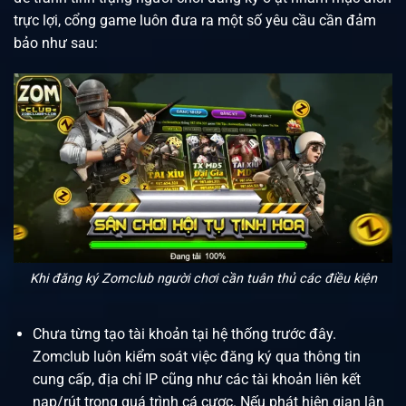
trực lợi, cổng game luôn đưa ra một số yêu cầu cần đảm
bảo như sau:
Khi đăng ký Zomclub người chơi cần tuân thủ các điều kiện
Chưa từng tạo tài khoản tại hệ thống trước đây.
Zomclub luôn kiểm soát việc đăng ký qua thông tin
cung cấp, địa chỉ IP cũng như các tài khoản liên kết
nạp/rút trong quá trình cá cược. Nếu phát hiện gian lận