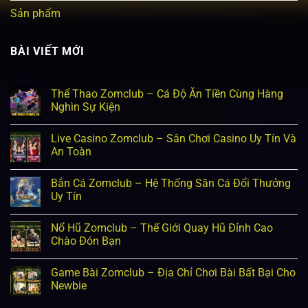
Sản phẩm
BÀI VIẾT MỚI
Thể Thao Zomclub – Cá Độ Ăn Tiền Cùng Hàng
Nghìn Sự Kiện
Không
có
Live Casino Zomclub – Sân Chơi Casino Uy Tín Và
bình
luận
An Toàn
ở
Thể
Không
Thao
có
Bắn Cá Zomclub – Hệ Thống Săn Cá Đổi Thưởng
Zomclub
bình
–
luận
Uy Tín
Cá
ở
Độ
Live
Không
Ăn
Casino
có
Nổ Hũ Zomclub – Thế Giới Quay Hũ Đỉnh Cao
Tiền
Zomclub
bình
Cùng
–
luận
Chào Đón Bạn
Hàng
Sân
ở
Nghìn
Chơi
Bắn
Không
Sự
Casino
Cá
có
Game Bài Zomclub – Địa Chỉ Chơi Bài Bất Bại Cho
Kiện
Uy
Zomclub
bình
Tín
–
luận
Newbie
Và
Hệ
ở
An
Thống
Nổ
Không