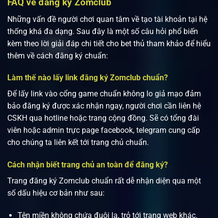
FAQ về đăng ký Zomclub
Những vấn đề người chơi quan tâm về tạo tài khoản tại hệ
thống khá đa dạng. Sau đây là một số câu hỏi phổ biến
kèm theo lời giải đáp chi tiết cho bet thủ tham khảo để hiểu
thêm về cách đăng ký chuẩn:
Làm thế nào lấy link đăng ký Zomclub chuẩn?
Để lấy link vào cổng game chuẩn không lo giả mạo đảm
bảo đăng ký được xác nhận ngay, người chơi cần liên hệ
CSKH qua hotline hoặc trang cộng đồng. Sẽ có tổng đài
viên hoặc admin trực page facebook, telegram cung cấp
cho chúng ta liên kết tới trang chủ chuẩn.
Cách nhận biết trang chủ an toàn để đăng ký?
Trang
đăng ký Zomclub
chuẩn rất dễ nhận diện qua một
số dấu hiệu cơ bản như sau:
Tên miền không chứa đuôi lạ, trỏ tới trang web khác.