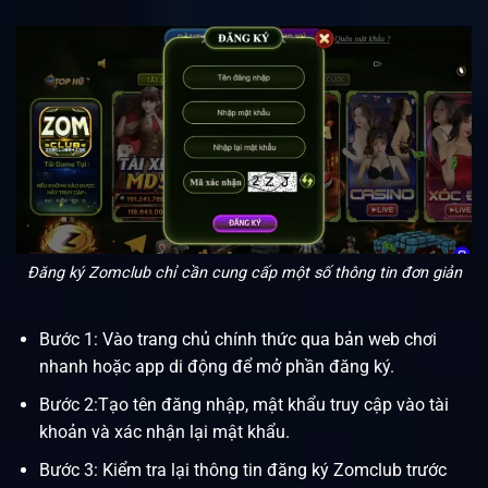
Đăng ký Zomclub chỉ cần cung cấp một số thông tin đơn giản
Bước 1: Vào trang chủ chính thức qua bản web chơi
nhanh hoặc app di động để mở phần đăng ký.
Bước 2:Tạo tên đăng nhập, mật khẩu truy cập vào tài
khoản và xác nhận lại mật khẩu
.
Bước 3: Kiểm tra lại thông tin
đăng ký Zomclub
trước