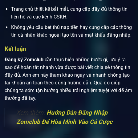
Trang chủ thiết kế bắt mắt, cung cấp đầy đủ thông tin
liên hệ và các kênh CSKH.
Không yêu cầu bet thủ nạp tiền hay cung cấp các thông
tin cá nhân khác ngoài tạo tên và mật khẩu đăng nhập.
Kết luận
Đăng ký Zomclub
cần thực hiện những bước gì, lưu ý ra
sao để hoàn tất nhanh vừa được bài viết chia sẻ thông tin
đầy đủ. Anh em hãy tham khảo ngay và nhanh chóng tạo
tài khoản an toàn theo đúng hướng dẫn. Qua đó giúp
chúng ta sớm tận hưởng nhiều trải nghiệm tuyệt vời để ẵm
thưởng đã tay.
Xem thêm:
Hướng Dẫn Đăng Nhập
Zomclub Để Hòa Mình Vào Cá Cược